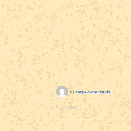
corps-e-mouvants
by
Non classé