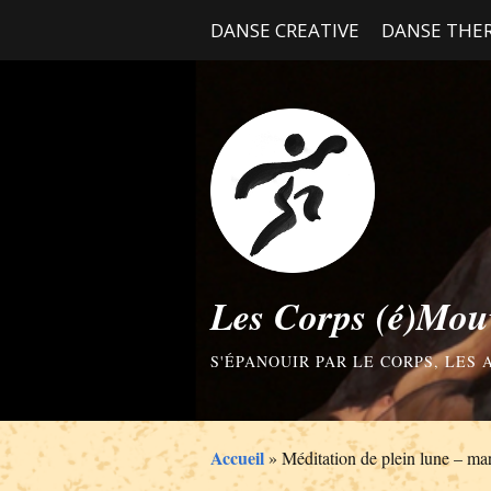
DANSE CREATIVE
DANSE THER
Les Corps (é)Mou
S'ÉPANOUIR PAR LE CORPS, LES
Accueil
»
Méditation de plein lune – ma