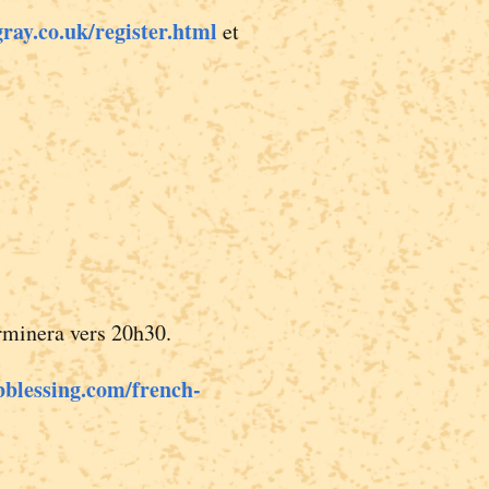
ay.co.uk/register.html
et
rminera vers 20h30.
blessing.com/french-