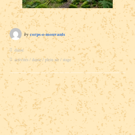
corps-e-mouvants
by
danse
activités
danse
plein air
stage